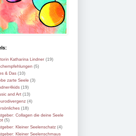
ls:
torin Katharina Lindner
(19)
chempfehlungen
(5)
es & Das
(10)
ebe zarte Seele
(3)
ndner4kids
(19)
sic and Art
(13)
urodivergenz
(4)
rsönliches
(18)
tgeber: Collagen die deine Seele
bt
(5)
tgeber: Kleiner Seelenschatz
(4)
tgeber: Kleiner Seelenschmaus