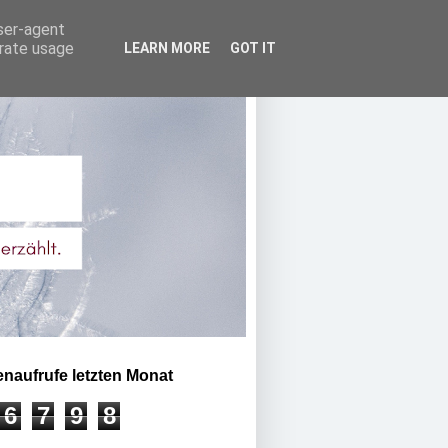
user-agent
erate usage
LEARN MORE
GOT IT
enaufrufe letzten Monat
6
7
9
8