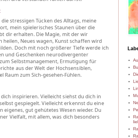
t
die stressigen Tücken des Alltags, meine
ort, mein spielerisches Staunen über die
bt dir erhalten. Die Magie, mit der wir
heilen, Neues wagen, Kunst schaffen wird
ilden. Doch mit noch größerer Tiefe werde ich
Labe
en und Geschenken neurodivergenter
Au
 zum Selbstmanagement, Ermutigung für
Bu
ichte aus der Welt der Hochsensiblen,
iel Raum zum Sich-gesehen-Fühlen.
Di
Li
Li
Mu
ich inspirieren. Vielleicht siehst du dich in
bst gespiegelt. Vielleicht erkennst du eine
Ne
in eigenes, gut gehütetes Wesen wieder. Du
Pe
iner Vielfalt, mit allem, was dich besonders
Ra
lie
Ra
Ra