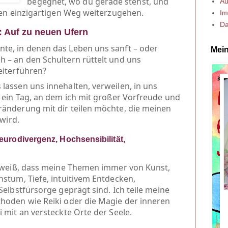
begegnet, wo du gerade stehst, und
Au
inen einzigartigen Weg weiterzugehen.
Im
Da
 Auf zu neuen Ufern
te, in denen das Leben uns sanft – oder
Mein
 – an den Schultern rüttelt und uns
eiterführen?
lassen uns innehalten, verweilen, in uns
h ein Tag, an dem ich mit großer Vorfreude und
ränderung mit dir teilen möchte, die meinen
wird.
eurodivergenz, Hochsensibilität,
, weiß, dass meine Themen immer von Kunst,
hstum, Tiefe, intuitivem Entdecken,
Selbstfürsorge geprägt sind. Ich teile meine
hoden wie Reiki oder die Magie der inneren
 mit an versteckte Orte der Seele.