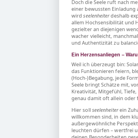
Doch die Seele ruft nach me
einer bewussten Einladung an
wird
seelenheiter
deshalb exp
allem Hochsensibilität
und
gezielter an diejenigen wende
wacher vielleicht, manchma
und Authentizität zu balanci
Ein Herzensanliegen – War
Weil ich überzeugt bin: Sol
das Funktionieren feiern, b
(Hoch-)Begabung, jede For
Seele bringt Schätze mit, v
Kreativität, Mitgefühl, Tief
genau damit oft allein oder 
Hier soll
seelenheiter
ein Zuh
willkommen sind, in dem k
außergewöhnliche Perspekti
leuchten dürfen – wertfrei u
deinen Besonderheiten gese