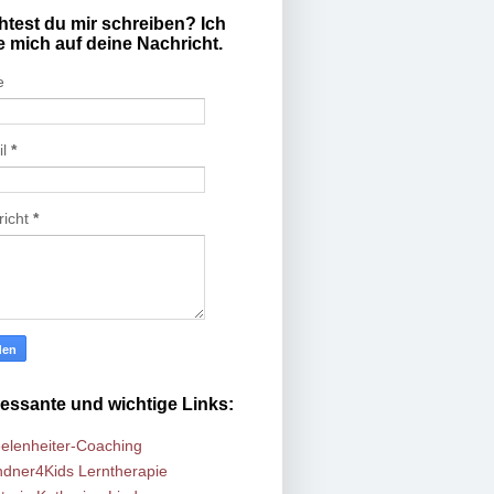
test du mir schreiben? Ich
e mich auf deine Nachricht.
e
il
*
richt
*
ressante und wichtige Links:
elenheiter-Coaching
ndner4Kids Lerntherapie