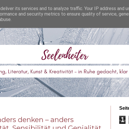
eliver its services and to analyze traffic. Your IP address and 
ormance and security metrics to ensure quality of service, gen
abuse.
Seit
nders denken – anders
1
ät, Sensibilität und Genialität