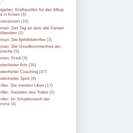
)
tgeber: Kraftquellen für den Alltag
d in Krisen
(4)
zensionen
(16)
man: Der Tag an dem alle Farben
rblassten
(2)
man: Die Apfelblütenfee
(3)
man: Die Unvollkommenheit der
ünsche
(5)
man: Fredi
(9)
elenheiter Arts
(36)
elenheiter Coaching
(47)
elenheiter Spirit
(8)
riller: Die meisten Likes
(17)
riller: Gezeiten des Todes
(5)
riller: Im Schattenreich der
orona
(4)