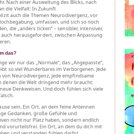
hr. Nach einer Ausweitung des Blicks, nach
 die Vielfalt: In Zukunft
lizit auch die Themen
Neurodivergenz
,
vor
Hochbegabung,
umfassen, und sich so noch
n, die „anders ticken“ – sensibler, intensiver,
l auch herausgefordert, zwischen Anpassung
eren.
um das?
ange wir nur das „Normale“, das „Angepasste“,
leibt so viel Wunderbares im Verborgenen. Jede
m von Neurodivergenz, jede empfindsame
on denen die Welt dringend mehr braucht:
e, neue Denkweisen. Und doch fühlen sich viele
falsch.
ause sein. Ein Ort, an dem feine Antennen
luge Gedanken, große Gefühle und
ven nicht nur Platz haben, sondern endlich
nd vorurteilsfrei. Ein Ort, an dem du dich mit
hen und verstanden fühlen darfst.