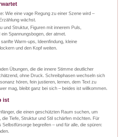
wartet
te: Wie eine vage Regung zu einer Szene wird –
 Erzählung wächst.
u und Struktur, Figuren mit innerem Puls,
 ein Spannungsbogen, der atmet.
n: sanfte Warm-ups, Ideenfindung, kleine
lockern und den Kopf weiten.
enden Übungen, die die innere Stimme deutlicher
chätzend, ohne Druck. Schreibphasen wechseln sich
sonanz hören, fein justieren, lernen, dem Text zu
wer mag, bleibt ganz bei sich – beides ist willkommen.
 ist
nfänger, die einen geschützten Raum suchen, um
 die Tiefe, Struktur und Stil schärfen möchten. Für
Selbstfürsorge begreifen – und für alle, die spüren:
nden.