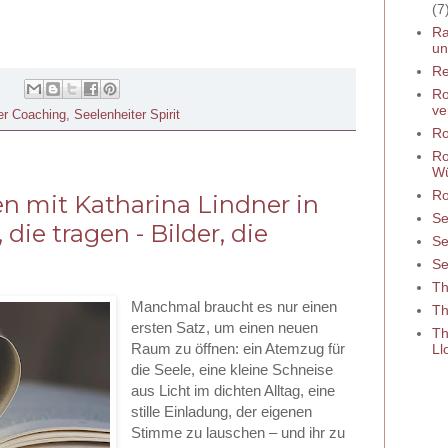
(7
Ra
un
Re
Ro
ve
er Coaching
,
Seelenheiter Spirit
Ro
Ro
W
Ro
en mit Katharina Lindner in
Se
die tragen - Bilder, die
Se
Se
Th
Manchmal braucht es nur einen
Th
ersten Satz, um einen neuen
Th
Raum zu öffnen: ein Atemzug für
Ll
die Seele, eine kleine Schneise
aus Licht im dichten Alltag, eine
stille Einladung, der eigenen
Stimme zu lauschen – und ihr zu