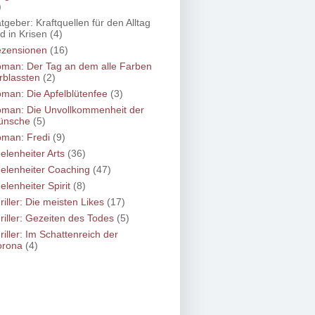
)
tgeber: Kraftquellen für den Alltag
d in Krisen
(4)
zensionen
(16)
man: Der Tag an dem alle Farben
rblassten
(2)
man: Die Apfelblütenfee
(3)
man: Die Unvollkommenheit der
ünsche
(5)
man: Fredi
(9)
elenheiter Arts
(36)
elenheiter Coaching
(47)
elenheiter Spirit
(8)
riller: Die meisten Likes
(17)
riller: Gezeiten des Todes
(5)
riller: Im Schattenreich der
orona
(4)