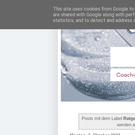
This site uses cookies from Google to d
are shared with Google along with perf
statistics, and to detect and address 
Posts mit dem Label
Ratge
werden a