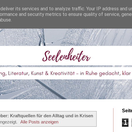
eliver its services and to analyze traffic. Your IP address and 
ormance and security metrics to ensure quality of service, gen
abuse.
Seit
ber: Kraftquellen für den Alltag und in Krisen
1
ngezeigt.
Alle Posts anzeigen