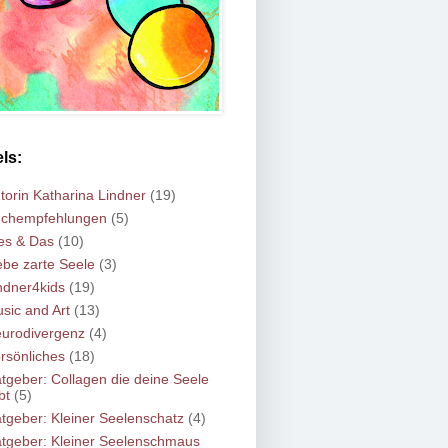
ls:
torin Katharina Lindner
(19)
chempfehlungen
(5)
es & Das
(10)
ebe zarte Seele
(3)
ndner4kids
(19)
sic and Art
(13)
urodivergenz
(4)
rsönliches
(18)
tgeber: Collagen die deine Seele
bt
(5)
tgeber: Kleiner Seelenschatz
(4)
tgeber: Kleiner Seelenschmaus