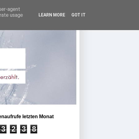
user-agent
erate usage
LEARN MORE
GOT IT
enaufrufe letzten Monat
3
2
3
8