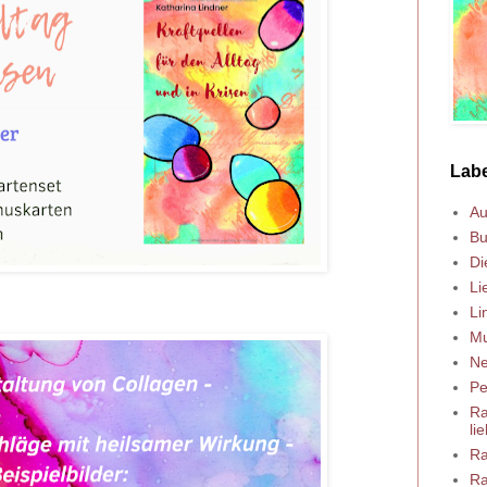
Labe
Au
Bu
Di
Li
Li
Mu
Ne
Pe
Ra
lie
Ra
Ra