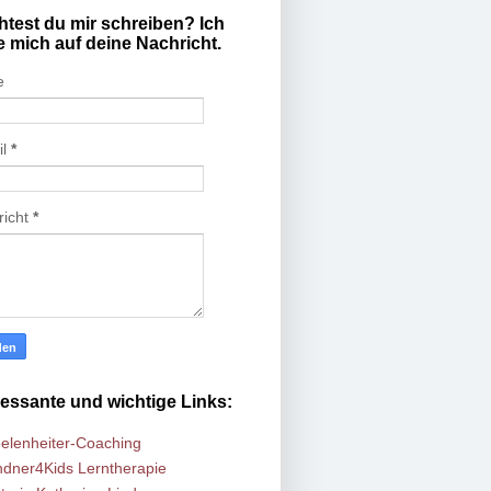
test du mir schreiben? Ich
e mich auf deine Nachricht.
e
il
*
richt
*
ressante und wichtige Links:
elenheiter-Coaching
ndner4Kids Lerntherapie