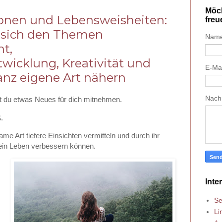
Möch
tionen und Lebensweisheiten:
freu
e sich den Themen
Nam
t,
twicklung, Kreativität und
E-Ma
ganz eigene Art nähern
Nach
t du etwas Neues für dich mitnehmen.
.
ame Art tiefere Einsichten vermitteln und durch ihr
dein Leben verbessern können.
Inte
Se
Li