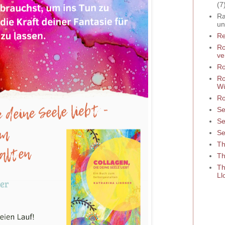
(7
Ra
un
Re
Ro
ve
Ro
Ro
W
Ro
Se
Se
Se
Th
Th
Th
Ll