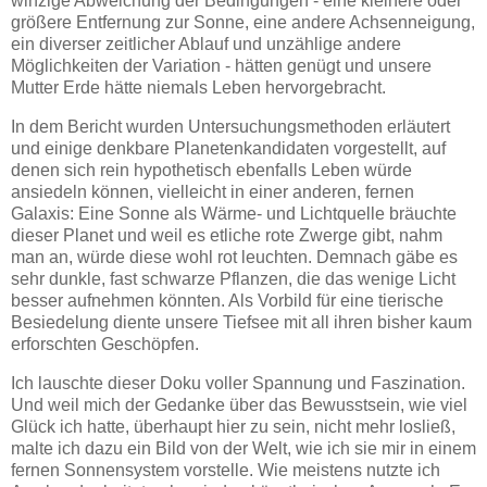
winzige Abweichung der Bedingungen - eine kleinere oder
größere Entfernung zur Sonne, eine andere Achsenneigung,
ein diverser zeitlicher Ablauf und unzählige andere
Möglichkeiten der Variation - hätten genügt und unsere
Mutter Erde hätte niemals Leben hervorgebracht.
In dem Bericht wurden Untersuchungsmethoden erläutert
und einige denkbare Planetenkandidaten vorgestellt, auf
denen sich rein hypothetisch ebenfalls Leben würde
ansiedeln können, vielleicht in einer anderen, fernen
Galaxis: Eine Sonne als Wärme- und Lichtquelle bräuchte
dieser Planet und weil es etliche rote Zwerge gibt, nahm
man an, würde diese wohl rot leuchten. Demnach gäbe es
sehr dunkle, fast schwarze Pflanzen, die das wenige Licht
besser aufnehmen könnten. Als Vorbild für eine tierische
Besiedelung diente unsere Tiefsee mit all ihren bisher kaum
erforschten Geschöpfen.
Ich lauschte dieser Doku voller Spannung und Faszination.
Und weil mich der Gedanke über das Bewusstsein, wie viel
Glück ich hatte, überhaupt hier zu sein, nicht mehr losließ,
malte ich dazu ein Bild von der Welt, wie ich sie mir in einem
fernen Sonnensystem vorstelle. Wie meistens nutzte ich