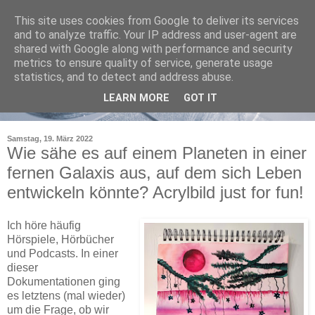
This site uses cookies from Google to deliver its services
and to analyze traffic. Your IP address and user-agent are
shared with Google along with performance and security
metrics to ensure quality of service, generate usage
statistics, and to detect and address abuse.
LEARN MORE
GOT IT
Samstag, 19. März 2022
Wie sähe es auf einem Planeten in einer
fernen Galaxis aus, auf dem sich Leben
entwickeln könnte? Acrylbild just for fun!
Ich höre häufig
Hörspiele, Hörbücher
und Podcasts. In einer
dieser
Dokumentationen ging
es letztens (mal wieder)
um die Frage, ob wir