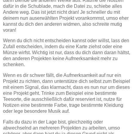
dann blende die anderen Werke aus. Räume die Notizen
dafür in die Schublade, mach die Datei zu, schiebe alles
Andere weg. Das ist jetzt nicht dran! Je schneller du mit
deinem nun auserwählten Projekt vorankommst, umso eher
kannst du dich den anderen widmen, also schreite mutig
voran!
Wenn du dich nicht entscheiden kannst oder willst, lass den
Zufall entscheiden, indem du eine Karte ziehst oder eine
Münze wirfst. Wichtig ist nur, dass du dich dann daran hältst,
den anderen Projekten keine Aufmerksamkeit mehr zu
schenken.
Wenn es dir schwer fällt, die Aufmerksamkeit auf nur ein
Projekt zu richten, dann unterstütze dich selbst zum Beispiel
mit einem Signal, das klarmacht, dass es nun nur um dieses
eine Projekt geht. Trinke zum Beispiel eine bestimmte
Teesorte, die ausschließlich dafür reserviert ist, nutze für
Notizen eine bestimmte Farbe, trage bestimmte Kleidung
oder lege besondere Musik auf.
Falls du dazu in der Lage bist, gleichzeitig oder
abwechselnd an mehreren Projekten zu arbeiten, umso
schöner, aber dann hast du ja diesen Grund nicht als